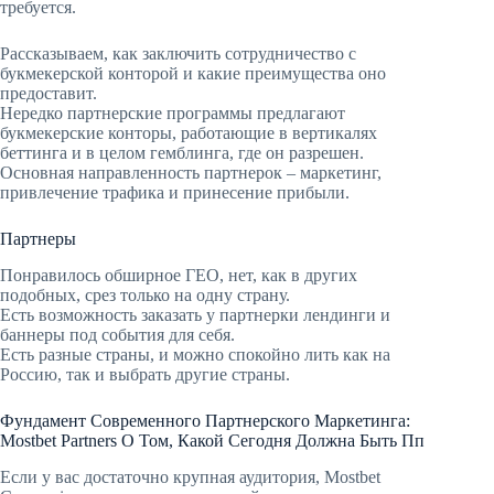
требуется.
Рассказываем, как заключить сотрудничество с
букмекерской конторой и какие преимущества оно
предоставит.
Нередко партнерские программы предлагают
букмекерские конторы, работающие в вертикалях
беттинга и в целом гемблинга, где он разрешен.
Основная направленность партнерок – маркетинг,
привлечение трафика и принесение прибыли.
Партнеры
Понравилось обширное ГЕО, нет, как в других
подобных, срез только на одну страну.
Есть возможность заказать у партнерки лендинги и
баннеры под события для себя.
Есть разные страны, и можно спокойно лить как на
Россию, так и выбрать другие страны.
Фундамент Современного Партнерского Маркетинга:
Mostbet Partners О Том, Какой Сегодня Должна Быть Пп
Если у вас достаточно крупная аудитория, Mostbet