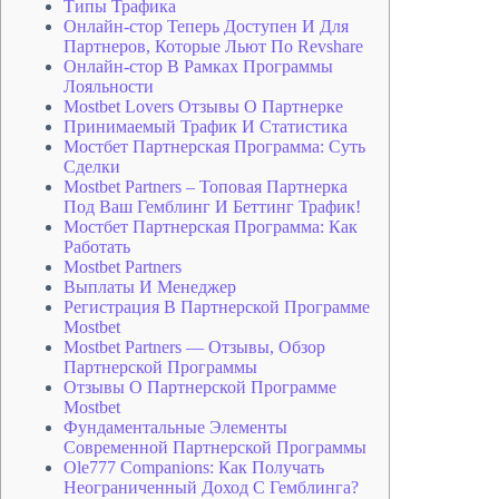
Типы Трафика
Онлайн-стор Теперь Доступен И Для
Партнеров, Которые Льют По Revshare
Онлайн-стор В Рамках Программы
Лояльности
Mostbet Lovers Отзывы О Партнерке
Принимаемый Трафик И Статистика
Мостбет Партнерская Программа: Суть
Сделки
Mostbet Partners – Топовая Партнерка
Под Ваш Гемблинг И Беттинг Трафик!
Мостбет Партнерская Программа: Как
Работать
Mostbet Partners
Выплаты И Менеджер
Регистрация В Партнерской Программе
Mostbet
Mostbet Partners — Отзывы, Обзор
Партнерской Программы
Отзывы О Партнерской Программе
Mostbet
Фундаментальные Элементы
Современной Партнерской Программы
Ole777 Companions: Как Получать
Неограниченный Доход С Гемблинга?