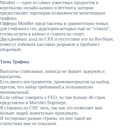
Mostbet — один из самых известных продуктов в
вертикалях онлайн-казино и беттинга, которая
предоставляет партнерам возможности монетизации
трафика.
Офферы MostBet представлены в сравнительно новых
для гемблинга гео, аудитория которых ещё не “отжата”,
готова играть в казино и ставить на спорт.
Двухдневных холд по CPA и отсутствие его по RevShare,
помогут избежать кассовых разрывов и проблем с
обороткой.
Типы Трафика
Выплаты стабильные, никогда не бывает задержек и
просрочек.
Есть много инструментов, промоматериалов на выбор,
притом, что набор требований к пользователю
минимальный.
Если сейчас говорить о ГЕО, то там больше 40 стран
представлен в Мостбет Партнерс.
Я стараюсь на СНГ лить, так как это позволяет мне
больше людей значительно привлекать.
Я тестировал разные страны, но они такой же
статистики мне не показали.