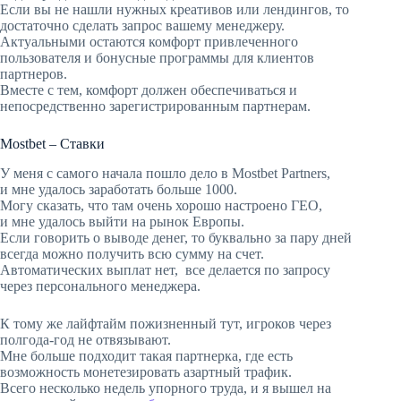
Если вы не нашли нужных креативов или лендингов, то
достаточно сделать запрос вашему менеджеру.
Актуальными остаются комфорт привлеченного
пользователя и бонусные программы для клиентов
партнеров.
Вместе с тем, комфорт должен обеспечиваться и
непосредственно зарегистрированным партнерам.
Mostbet – Ставки
У меня с самого начала пошло дело в Mostbet Partners,
и мне удалось заработать больше 1000.
Могу сказать, что там очень хорошо настроено ГЕО,
и мне удалось выйти на рынок Европы.
Если говорить о выводе денег, то буквально за пару дней
всегда можно получить всю сумму на счет.
Автоматических выплат нет, все делается по запросу
через персонального менеджера.
К тому же лайфтайм пожизненный тут, игроков через
полгода-год не отвязывают.
Мне больше подходит такая партнерка, где есть
возможность монетезировать азартный трафик.
Всего несколько недель упорного труда, и я вышел на