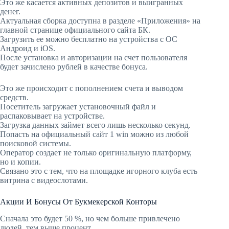
Это же касается активных депозитов и выигранных
денег.
Актуальная сборка доступна в разделе «Приложения» на
главной странице официального сайта БК.
Загрузить ее можно бесплатно на устройства с ОС
Андроид и iOS.
После установка и авторизации на счет пользователя
будет зачислено рублей в качестве бонуса.
Это же происходит с пополнением счета и выводом
средств.
Посетитель загружает установочный файл и
распаковывает на устройстве.
Загрузка данных займет всего лишь несколько секунд.
Попасть на официальный сайт 1 win можно из любой
поисковой системы.
Оператор создает не только оригинальную платформу,
но и копии.
Связано это с тем, что на площадке игорного клуба есть
витрина с видеослотами.
Акции И Бонусы От Букмекерской Конторы
Сначала это будет 50 %, но чем больше привлечено
людей, тем выше процент.