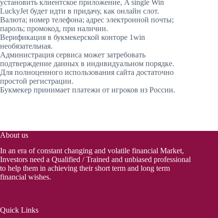
установить клиентское приложение, A single Win
LuckyJet будет идти в придачу, как онлайн слот.
Валюта; номер телефона; адрес электронной почты;
пароль; промокод, при наличии.
Верификация в букмекерской конторе 1win
необязательная.
Администрация сервиса может затребовать
подтверждение данных в индивидуальном порядке.
Для полноценного использования сайта достаточно
простой регистрации.
Букмекер принимает платежи от игроков из России.
About us
In an era of constant changing and volatile financial Market,
Investors need a Qualified / Trained and unbiased professional
to help them in achieving their short term and long term
financial wishes.
Quick Links