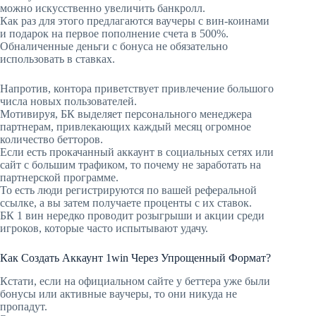
можно искусственно увеличить банкролл.
Как раз для этого предлагаются ваучеры с вин-коинами
и подарок на первое пополнение счета в 500%.
Обналиченные деньги с бонуса не обязательно
использовать в ставках.
Напротив, контора приветствует привлечение большого
числа новых пользователей.
Мотивируя, БК выделяет персонального менеджера
партнерам, привлекающих каждый месяц огромное
количество бетторов.
Если есть прокачанный аккаунт в социальных сетях или
сайт с большим трафиком, то почему не заработать на
партнерской программе.
То есть люди регистрируются по вашей реферальной
ссылке, а вы затем получаете проценты с их ставок.
БК 1 вин нередко проводит розыгрыши и акции среди
игроков, которые часто испытывают удачу.
Как Создать Аккаунт 1win Через Упрощенный Формат?
Кстати, если на официальном сайте у беттера уже были
бонусы или активные ваучеры, то они никуда не
пропадут.