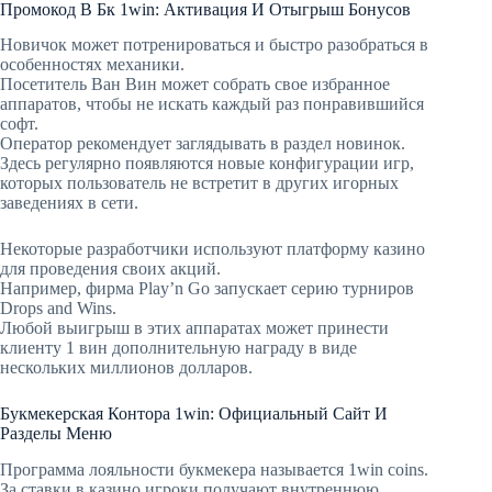
Промокод В Бк 1win: Активация И Отыгрыш Бонусов
Новичок может потренироваться и быстро разобраться в
особенностях механики.
Посетитель Ван Вин может собрать свое избранное
аппаратов, чтобы не искать каждый раз понравившийся
софт.
Оператор рекомендует заглядывать в раздел новинок.
Здесь регулярно появляются новые конфигурации игр,
которых пользователь не встретит в других игорных
заведениях в сети.
Некоторые разработчики используют платформу казино
для проведения своих акций.
Например, фирма Play’n Go запускает серию турниров
Drops and Wins.
Любой выигрыш в этих аппаратах может принести
клиенту 1 вин дополнительную награду в виде
нескольких миллионов долларов.
Букмекерская Контора 1win: Официальный Сайт И
Разделы Меню
Программа лояльности букмекера называется 1win coins.
За ставки в казино игроки получают внутреннюю