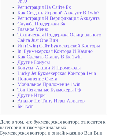
2022
Регистрация На Сайте Бк
Как Создать Игровой Аккаунт В 1win?
Регистрация И Верификация Аккаунта
Служба Поддержки Бк
Главное Меню
Техническая Поддержка Официального
Сайта Just One Вин
Ин (1win) Сайт Букмекерской Конторы
In: Букмекерская Контора И Казино
Как Сделать Ставку В Бк 1win
Другие Бонусы
Бонусы, Акции И Промокоды
Lucky Jet Букмекерская Контора 1win
Пополнение Счета
Мобильное Приложение 1win
Топ Легальные Букмекеры Рф
Другие Игры
Аналог По Типу Игры Авиатор
Бк 1win
Дело в том, что букмекерская контора относится к
категории низкомаржинальных.
Букмекерская контора и онлайн-казино Ван Вин