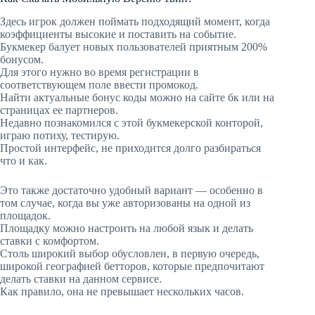
Здесь игрок должен поймать подходящий момент, когда
коэффициенты высокие и поставить на событие.
Букмекер балует новых пользователей приятным 200%
бонусом.
Для этого нужно во время регистрации в
соответствующем поле ввести промокод.
Найти актуальные бонус коды можно на сайте бк или на
страницах ее партнеров.
Недавно познакомился с этой букмекерской конторой,
играю потиху, тестирую.
Простой интерфейс, не приходится долго разбираться
что и как.
Это также достаточно удобный вариант — особенно в
том случае, когда вы уже авторизованы на одной из
площадок.
Площадку можно настроить на любой язык и делать
ставки с комфортом.
Столь широкий выбор обусловлен, в первую очередь,
широкой географией бетторов, которые предпочитают
делать ставки на данном сервисе.
Как правило, она не превышает нескольких часов.