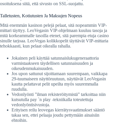
osoituksena siitä, että sivusto on SSL-suojattu.
Talletusten, Kotiutusten Ja Maksujen Nopeus
Mitä enemmän kasinon pelejä pelaat, sitä nopeammin VIP-
mittari täyttyy. LeoVegasin VIP-ohjelmaan kuuluu tasoja ja
mitä korkeammalle tasoilla etenet, sitä parempia etuja casino
sinulle tarjoaa. LeoVegas kolikkopelit täyttävät VIP-mittaria
tehokkaasti, kun pelaat oikealla rahalla.
Jokainen peli käyttää satunnaislukugeneraattoria
varmistaakseen täydellisen satunnaisuuden ja
oikeudenmukaisuuden.
Jos upon sattunut sijoittamaan suurempaan, vaikkapa
29-tuumaiseen näyttöruutuun, näyttävät LeoVegasin
kautta pelattavat pelit upeilta myös suuremmalla
ruudulla.
Vedonlyönti ”ilman rekisteröitymistä” tarkoittaa niin
kutsutulla pay `n play -tekniikalla toteutettuja
vedonlyöntisivustoja.
Erityisen reilu leovegas kierrätysvaatimukset sääntö
takaa sen, ettei pelaaja joudu pettymään ainaisiin
ehtoihin.