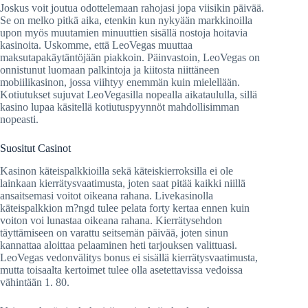
Joskus voit joutua odottelemaan rahojasi jopa viisikin päivää.
Se on melko pitkä aika, etenkin kun nykyään markkinoilla
upon myös muutamien minuuttien sisällä nostoja hoitavia
kasinoita. Uskomme, että LeoVegas muuttaa
maksutapakäytäntöjään piakkoin. Päinvastoin, LeoVegas on
onnistunut luomaan palkintoja ja kiitosta niittäneen
mobiilikasinon, jossa viihtyy enemmän kuin mielellään.
Kotiutukset sujuvat LeoVegasilla nopealla aikataululla, sillä
kasino lupaa käsitellä kotiutuspyynnöt mahdollisimman
nopeasti.
Suositut Casinot
Kasinon käteispalkkioilla sekä käteiskierroksilla ei ole
lainkaan kierrätysvaatimusta, joten saat pitää kaikki niillä
ansaitsemasi voitot oikeana rahana. Livekasinolla
käteispalkkion m?ngd tulee pelata forty kertaa ennen kuin
voiton voi lunastaa oikeana rahana. Kierrätysehdon
täyttämiseen on varattu seitsemän päivää, joten sinun
kannattaa aloittaa pelaaminen heti tarjouksen valittuasi.
LeoVegas vedonvälitys bonus ei sisällä kierrätysvaatimusta,
mutta toisaalta kertoimet tulee olla asetettavissa vedoissa
vähintään 1. 80.