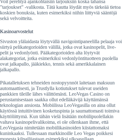
Voit perehtyä ajankohtaisiin tarjouksiin koska tahansa
”tarjoukset” -valikosta. Tätä kautta löydät myös tärkeää tietoa
koskien bonuksia, kuten esimerkiksi niihin liittyviä sääntöjä
sekä velvoitteita.
Kasinoarvostelut
Sivuston ylälaidasta löytyvällä navigointipaneelilla pelaaja voi
siirtyä pelikategorioiden välillä, jotka ovat kasinopelit, live-
pelit ja vedonlyönti. Pääkategorioiden alta löytyvät
alakategoriat, jotka esimerkiksi vedonlyöntituotteen puolella
ovat jalkapallo, jääkiekko, tennis sekä amerikkalainen
jalkapallo.
Pikatalletuksen tehneiden nostopyynnöt laitetaan maksuun
automaattisesti, ja Trustlylla kotiutukset tulevat useiden
pankkien tileille lähes välittömästi. LeoVegas Casino on
perustamisestaan saakka ollut edelläkävijä käyttämänsä
teknologian ansiosta. Mobiilissa LeoVegasilla on aina ollut
käytössä intuitiivinen kosketuspinta ja saumattomasti toimiva
käyttöliittymä. Kun tähän vielä lisätään mobiilipuolellakin
valtava kasinopelivalikoima, ei ole ollenkaan ihme, että
LeoVegasia nimitetään mobiilikasinoiden kiistattomaksi
kuninkaaksi. Tullessaan markkinoille Leo Vegas poikkesi
monesta kilpailijastaan esimerkiksi ulkoasullaan.