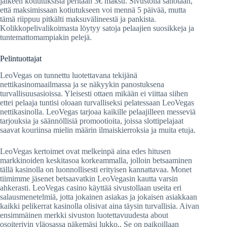
jälkeen kotiutuksista peritään 3€ maksu. Sivustolla sanotaan,
että maksimissaan kotiutukseen voi mennä 5 päivää, mutta
tämä riippuu pitkälti maksuvälineestä ja pankista.
Kolikkopelivalikoimasta löytyy satoja pelaajien suosikkeja ja
tuntemattomampiakin pelejä.
Pelintuottajat
LeoVegas on tunnettu luotettavana tekijänä
nettikasinomaailmassa ja se näkyykin panostuksena
turvallisuusasioissa. Yleisesti ottaen mikään ei viittaa siihen
ettei pelaaja tuntisi oloaan turvalliseksi pelatessaan LeoVegas
nettikasinolla. LeoVegas tarjoaa kaikille pelaajilleen messeviä
tarjouksia ja säännöllisiä promootioita, joissa slottipelajaat
saavat kouriinsa mielin määrin ilmaiskierroksia ja muita etuja.
LeoVegas kertoimet ovat melkeinpä aina edes hitusen
markkinoiden keskitasoa korkeammalla, jolloin betsaaminen
tällä kasinolla on luonnollisesti erityisen kannattavaa. Monet
tiimimme jäsenet betsaavatkin LeoVegasin kautta varsin
ahkerasti. LeoVegas casino käyttää sivustollaan useita eri
salausmenetelmiä, jotta jokainen asiakas ja jokaisen asiakkaan
kaikki pelikerrat kasinolla olisivat aina täysin turvallisia. Aivan
ensimmäinen merkki sivuston luotettavuudesta about
osoiterivin yläosassa näkemäsi lukko,. Se on paikoillaan