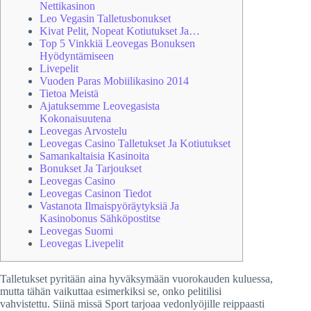
Nettikasinon
Leo Vegasin Talletusbonukset
Kivat Pelit, Nopeat Kotiutukset Ja…
Top 5 Vinkkiä Leovegas Bonuksen
Hyödyntämiseen
Livepelit
Vuoden Paras Mobiilikasino 2014
Tietoa Meistä
Ajatuksemme Leovegasista
Kokonaisuutena
Leovegas Arvostelu
Leovegas Casino Talletukset Ja Kotiutukset
Samankaltaisia Kasinoita
Bonukset Ja Tarjoukset
Leovegas Casino
Leovegas Casinon Tiedot
Vastanota Ilmaispyöräytyksiä Ja
Kasinobonus Sähköpostitse
Leovegas Suomi
Leovegas Livepelit
Talletukset pyritään aina hyväksymään vuorokauden kuluessa,
mutta tähän vaikuttaa esimerkiksi se, onko pelitilisi
vahvistettu. Siinä missä Sport tarjoaa vedonlyöjille reippaasti