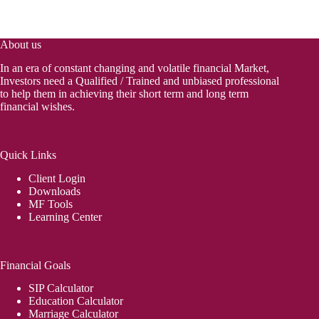
About us
In an era of constant changing and volatile financial Market,
Investors need a Qualified / Trained and unbiased professional
to help them in achieving their short term and long term
financial wishes.
Quick Links
Client Login
Downloads
MF Tools
Learning Center
Financial Goals
SIP Calculator
Education Calculator
Marriage Calculator