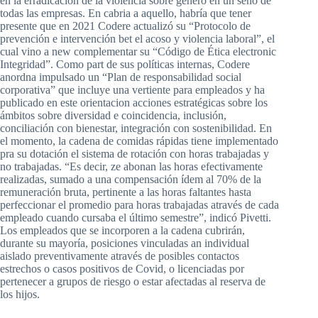
en la erradicación de la violencia sobre género en un seno de
todas las empresas. En cabria a aquello, habría que tener
presente que en 2021 Codere actualizó su “Protocolo de
prevención e intervención bet el acoso y violencia laboral”, el
cual vino a new complementar su “Código de Ética electronic
Integridad”. Como part de sus políticas internas, Codere
anordna impulsado un “Plan de responsabilidad social
corporativa” que incluye una vertiente para empleados y ha
publicado en este orientacion acciones estratégicas sobre los
ámbitos sobre diversidad e coincidencia, inclusión,
conciliación con bienestar, integración con sostenibilidad. En
el momento, la cadena de comidas rápidas tiene implementado
pra su dotación el sistema de rotación con horas trabajadas y
no trabajadas. “Es decir, ze abonan las horas efectivamente
realizadas, sumado a una compensación ídem al 70% de la
remuneración bruta, pertinente a las horas faltantes hasta
perfeccionar el promedio para horas trabajadas através de cada
empleado cuando cursaba el último semestre”, indicó Pivetti.
Los empleados que se incorporen a la cadena cubrirán,
durante su mayoría, posiciones vinculadas an individual
aislado preventivamente através de posibles contactos
estrechos o casos positivos de Covid, o licenciadas por
pertenecer a grupos de riesgo o estar afectadas al reserva de
los hijos.