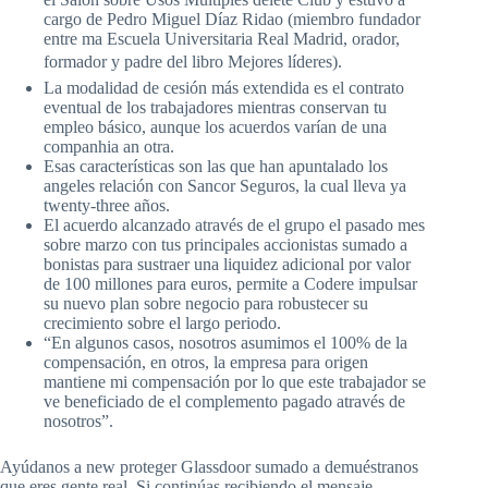
cargo de Pedro Miguel Díaz Ridao (miembro fundador
entre ma Escuela Universitaria Real Madrid, orador,
formador y padre del libro Mejores líderes).
La modalidad de cesión más extendida es el contrato
eventual de los trabajadores mientras conservan tu
empleo básico, aunque los acuerdos varían de una
companhia an otra.
Esas características son las que han apuntalado los
angeles relación con Sancor Seguros, la cual lleva ya
twenty-three años.
El acuerdo alcanzado através de el grupo el pasado mes
sobre marzo con tus principales accionistas sumado a
bonistas para sustraer una liquidez adicional por valor
de 100 millones para euros, permite a Codere impulsar
su nuevo plan sobre negocio para robustecer su
crecimiento sobre el largo periodo.
“En algunos casos, nosotros asumimos el 100% de la
compensación, en otros, la empresa para origen
mantiene mi compensación por lo que este trabajador se
ve beneficiado de el complemento pagado através de
nosotros”.
Ayúdanos a new proteger Glassdoor sumado a demuéstranos
que eres gente real. Si continúas recibiendo el mensaje,