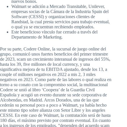
nuevos bonos.
Walmart se adición a Mercado Transitable, Unilever,
empresas socias de la Cámara de la Industria Spain del
Software (CESSI) y organizaciones clientes de
Randstad, la cual presta servicios para trabajo eventual,
o qual ya se encuentran recibiendo empleados.
Este beneficioso vínculo fue cerrado a través del
Departamento de Marketing.
Por su parte, Codere Online, la sucursal de juego online del
grupo, comunicó unos fuertes beneficios del primer trimestre
de 2023, scam un crecimiento interanual de ingresos del 55%,
hasta los 39, five millones de local currency, y una
significativa mejora de tu EBITDA ajustado, desde los 13, a
couple of millones negativos en 2022 a mis 2, 3 miles
negativos en 2023. Como parte de las labores o qual realiza en
torno a su conato con la compromiso social, la multinacional
Codere se unió al libro ‘Coopera’ de la Guardia Civil
Española y acogió un evento durante su sede corporativa de
Alcobendas, en Madrid. Arcos Dorados, una de las que
cederán su personal poco a poco a Walmart, ya había hecho
este mismo tipo sobre alianza con Setor Libre y los angeles
CESSI. En este caso de Walmart, la contratación será de hasta
180 días, el máximo previsto por contrato eventual. En cuanto
a los ingresos de los empleados, “dependen del acuerdo scam