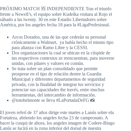
PRÓXIMO MATCH 🆚️ INDEPENDIENTE Tras el triunfo
frente a Newell’s, el equipo sobre Kudelka visitara al Rojo el
sábado a las twenty. 30 en este Estadio Libertadores sobre
América, por los angeles fecha 18 para la #LigaProfesional.
Arcos Dorados, una de las que cederán su personal
crónicamente a Walmart, ya había hecho el mismo tipo
para alianza con Ramo Libre y la CESSI.
Dos organizaciones la cual se ubican en la cúspide de
tus respectivos contextos ze reencuentran, para moverse
unidas, con pilares y valores en común.
Se trata sobre un plan consolidado que permite
prosperar en el tipo de relación dentre la Guardia
Municipal y diferentes departamentos de seguridad
privada, con la finalidad de integrar tus servicios y
potenciar sus capacidades the través, entre muchas
herramientas, del intercambio de información.
@totobelmonte se lleva #LaPortadaDeFG 📸
El joven referí de 37 años dirige este martes a Lanús sobre ela
Fortaleza, abriendo los angeles fecha 23 de campeonato. A
hacer la cusqui de ahora, los angeles imagen de Codere-Bingo
Lanús se lucirá en la zona inferior del dorsal de nuestra