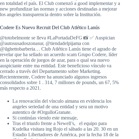
en totalidad el país. El Club comenzó a good implementar y a
new profundizar las normas y acciones destinadas a mejorar
los angeles transparencia dentro sobre la Institución.
Codere Es Nuevo Recruit Del Club Atlético Lanús
@totobelmonte se lleva #LaPortadaDeFG 📸 ✅️ Auspician
@autosusadoszonasur, @tiendadelpijama con
@ilghettobarberia… Club Atlético Lanús tiene el agrado de
revelar que ha sellado un acuerdo scam Grupo Codere, líder
en la operación de juegos de azar, para o qual sea nuevo
auspiciante entre ma entidad. Este beneficioso vínculo va
cerrado a través del Departamento sobre Marketing.
Recientemente, Codere ha anunciado algunos ingresos
consolidados sobre 1 . 314, 7 millones de pounds, un 67, 5%
más respecto a 2021.
La renovación del vínculo aimana en evidencia los
angeles seriedad de una entidad y sera un motivo
autentico de #OrgulloGranate.
Si continúas viendo este mensaje,
Tras el triunfo frente a Newell’s, el equipo para
Kudelka visitara ing Rojo el sábado a las 20. 30 en un
Estadio Libertadores de América, por la fecha 18 de la