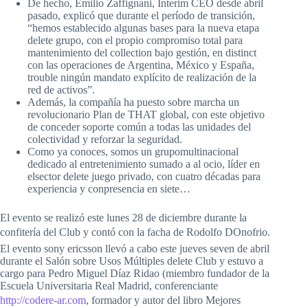
De hecho, Emilio Zaffignani, Interim CEO desde abril
pasado, explicó que durante el período de transición,
“hemos establecido algunas bases para la nueva etapa
delete grupo, con el propio compromiso total para
mantenimiento del collection bajo gestión, en distinct
con las operaciones de Argentina, México y España,
trouble ningún mandato explícito de realización de la
red de activos”.
Además, la compañía ha puesto sobre marcha un
revolucionario Plan de THAT global, con este objetivo
de conceder soporte común a todas las unidades del
colectividad y reforzar la seguridad.
Como ya conoces, somos un grupomultinacional
dedicado al entretenimiento sumado a al ocio, líder en
elsector delete juego privado, con cuatro décadas para
experiencia y conpresencia en siete…
El evento se realizó este lunes 28 de diciembre durante la
confitería del Club y contó con la facha de Rodolfo DOnofrio.
El evento sony ericsson llevó a cabo este jueves seven de abril
durante el Salón sobre Usos Múltiples delete Club y estuvo a
cargo para Pedro Miguel Díaz Ridao (miembro fundador de la
Escuela Universitaria Real Madrid, conferenciante
http://codere-ar.com
, formador y autor del libro Mejores