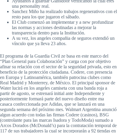
Ayúdanos a guardar Glassdoor verificando la cual eres
una personality real.
Sanchez Miño ha realizado trabajos regenerativos con el
resto para los que jugaron el sábado.
El Club comenzó an implementar y a new profundizar
las normas y acciones destinadas a mejorar la
transparencia dentro para la Institución.
A su vez, los angeles compañia de seguros extendió un
vínculo que ya lleva 23 años.
El programa de la Guardia Civil ze basa en este marco del
“Plan General para Colaboración” y carga con por objetivo
afinar su relación con el sector de la seguridad privada, esto en
beneficio de la protección ciudadana. Codere, con presencia
en Europa y Latinoamérica, también patrocina clubes como
Real Madrid y Monterrey, de México. El principal sponsor de
Water lucirá en los angeles camiseta con una banda roja a
partir de agosto, se estrenará initial ante Independiente y
posteriormente formará parte del nuevo diseño entre ma
casaca confeccionada por Adidas, que se lanzará en una
segunda semana del próximo mes. Walmart Argentina anunció
algun acuerdo con todas las firmas Codere (casinos), BSG
(controlante para las marcas Isadora y TodoModa) sumado a
Arcos Dorados (McDonald’s) para la contratación temporal de
117 de sus trabajadores la cual se incorporarán a 92 tiendas en