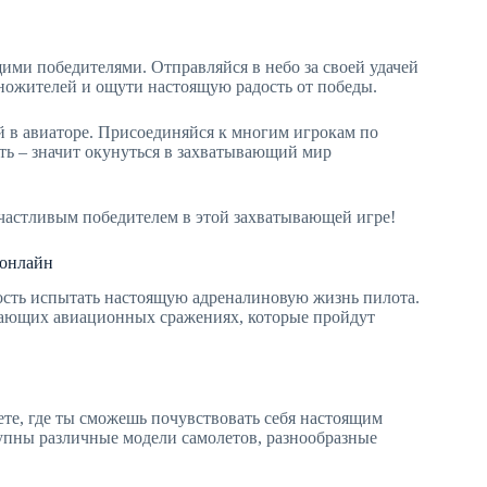
ими победителями. Отправляйся в небо за своей удачей
ожителей и ощути настоящую радость от победы.
 в авиаторе. Присоединяйся к многим игрокам по
ть – значит окунуться в захватывающий мир
счастливым победителем в этой захватывающей игре!
 онлайн
ость испытать настоящую адреналиновую жизнь пилота.
ывающих авиационных сражениях, которые пройдут
ете, где ты сможешь почувствовать себя настоящим
тупны различные модели самолетов, разнообразные