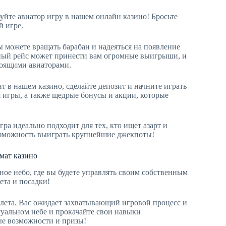
йте авиатор игру в нашем онлайн казино! Бросьте
й игре.
ы можете вращать барабан и надеяться на появление
ный рейс может принести вам огромные выигрыши, и
тоящими авиаторами.
т в нашем казино, сделайте депозит и начните играть
 игры, а также щедрые бонусы и акции, которые
ра идеально подходит для тех, кто ищет азарт и
возможность выиграть крупнейшие джекпоты!
мат казино
ьное небо, где вы будете управлять своим собственным
ета и посадки!
олета. Вас ожидает захватывающий игровой процесс и
уальном небе и прокачайте свои навыки
ые возможности и призы!