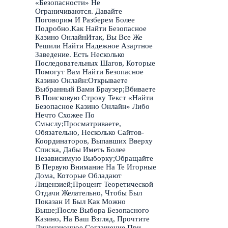
«Безопасности» Не
Ограничиваются. Давайте
Поговорим И Разберем Более
Подробно.Как Найти Безопасное
Казино ОнлайнИтак, Вы Все Же
Решили Найти Надежное Азартное
Заведение. Есть Несколько
Последовательных Шагов, Которые
Помогут Вам Найти Безопасное
Казино Онлайн:Открываете
Выбранный Вами Браузер;Вбиваете
В Поисковую Строку Текст «Найти
Безопасное Казино Онлайн» Либо
Нечто Схожее По
Смыслу;Просматриваете,
Обязательно, Несколько Сайтов-
Координаторов, Выпавших Вверху
Списка, Дабы Иметь Более
Независимую Выборку;Обращайте
В Первую Внимание На Те Игорные
Дома, Которые Обладают
Лицензией;Процент Теоретической
Отдачи Желательно, Чтобы Был
Показан И Был Как Можно
Выше;После Выбора Безопасного
Казино, На Ваш Взгляд, Прочтите
Лицензионное Соглашение При