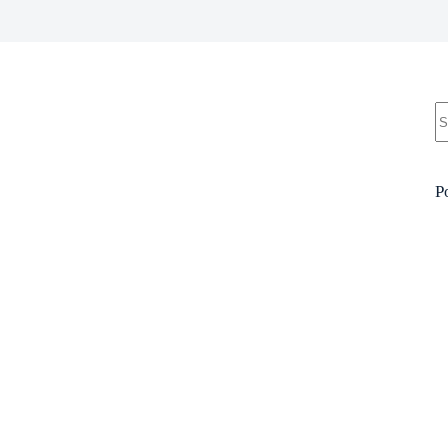
N
re
P