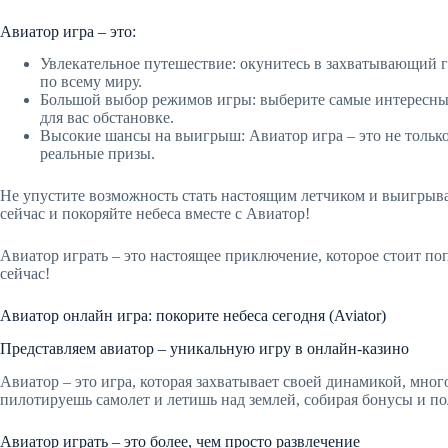
Авиатор игра – это:
Увлекательное путешествие: окунитесь в захватывающий г
по всему миру.
Большой выбор режимов игры: выберите самые интересные
для вас обстановке.
Высокие шансы на выигрыш: Авиатор игра – это не только
реальные призы.
Не упустите возможность стать настоящим летчиком и выигрыв
сейчас и покоряйте небеса вместе с Авиатор!
Авиатор играть – это настоящее приключение, которое стоит по
сейчас!
Авиатор онлайн игра: покорите небеса сегодня (Aviator)
Представляем авиатор – уникальную игру в онлайн-казино
Авиатор – это игра, которая захватывает своей динамикой, мно
пилотируешь самолет и летишь над землей, собирая бонусы и п
Авиатор играть – это более, чем просто развлечение