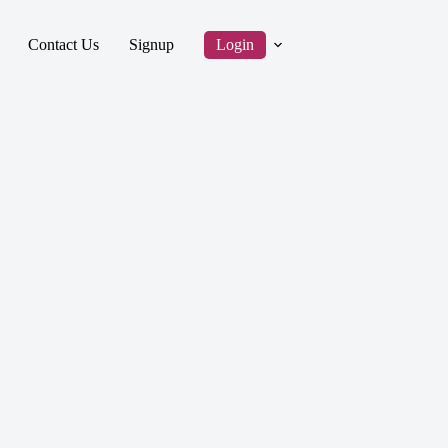
Contact Us
Signup
Login