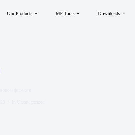
Our Products
MF Tools
Downloads
 новом формате
023
In
Uncategorized