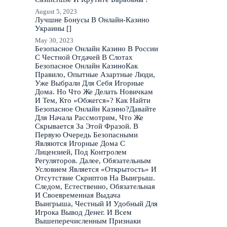
August 5, 2023
Лучшие Бонусы В Онлайн-Казино
Украины []
May 30, 2023
Безопасное Онлайн Казино В России
С Честной Отдачей В Слотах
Безопасное Онлайн КазиноКак
Правило, Опытные Азартные Люди,
Уже Выбрали Для Себя Игорные
Дома. Но Что Же Делать Новичкам
И Тем, Кто «Обжегся»? Как Найти
Безопасное Онлайн Казино?Давайте
Для Начала Рассмотрим, Что Же
Скрывается За Этой Фразой. В
Первую Очередь Безопасными
Являются Игорные Дома С
Лицензией, Под Контролем
Регуляторов. Далее, Обязательным
Условием Является «Открытость» И
Отсутствие Скриптов На Выигрыш.
Следом, Естественно, Обязательная
И Своевременная Выдача
Выигрыша, Честный И Удобный Для
Игрока Вывод Денег. И Всем
Вышеперечисленным Признаки