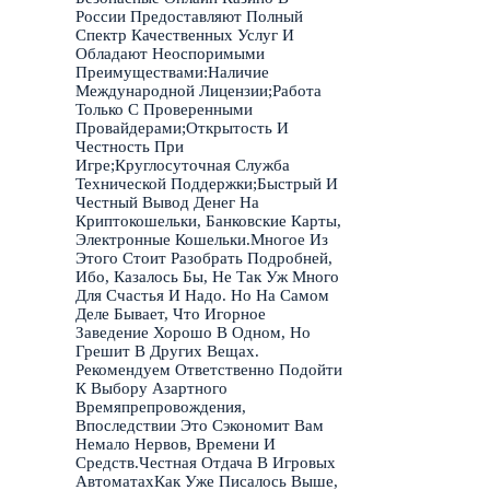
России Предоставляют Полный
Спектр Качественных Услуг И
Обладают Неоспоримыми
Преимуществами:Наличие
Международной Лицензии;Работа
Только С Проверенными
Провайдерами;Открытость И
Честность При
Игре;Круглосуточная Служба
Технической Поддержки;Быстрый И
Честный Вывод Денег На
Криптокошельки, Банковские Карты,
Электронные Кошельки.Многое Из
Этого Стоит Разобрать Подробней,
Ибо, Казалось Бы, Не Так Уж Много
Для Счастья И Надо. Но На Самом
Деле Бывает, Что Игорное
Заведение Хорошо В Одном, Но
Грешит В Других Вещах.
Рекомендуем Ответственно Подойти
К Выбору Азартного
Времяпрепровождения,
Впоследствии Это Сэкономит Вам
Немало Нервов, Времени И
Средств.Честная Отдача В Игровых
АвтоматахКак Уже Писалось Выше,