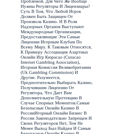
Проблемой. Для Чего Же Вообще
Нужны Регуляторы И Лицензиары?
Суть В Том, Что Любой Игрок
Должен Быть Защищен От
Произвола Казино. И В Роли
Надзорных Органов Выступают
Международные Организации,
Предоставляющие Эти Самые
Лицензии Игорным Клубам По
Всему Миру. К Таковым Относятся,
К Примеру Ассоциация Азартных
Онлайн Игр Кюрасао (Curacao
Internet Gambling Association),
Игорная Комиссия Великобритании
(Uk Gambling Commission) И
Другие. Разумеется,
Предпочтительно Выбирать Казино,
Получившим Лицензию От
Регулятора, Что Дает Вам
Дополнительную Протекцию В
Случае Спорных Моментов.Самые
Безопасные Онлайн Казино В
РоссииИгорный Онлайн Бизнес В
России Законодательно Запрещен И
Своих Регуляторов Нет, Тем Не
Менее Выход Был Найден И Самые
Безопасные Онлайн Казино В