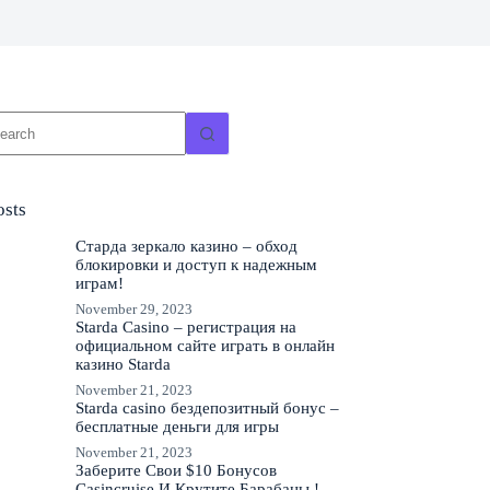
o
sults
osts
Старда зеркало казино – обход
блокировки и доступ к надежным
играм!
November 29, 2023
Starda Casino – регистрация на
официальном сайте играть в онлайн
казино Starda
November 21, 2023
Starda casino бездепозитный бонус –
бесплатные деньги для игры
November 21, 2023
Заберите Свои $10 Бонусов
Casincruise И Крутите Барабаны !