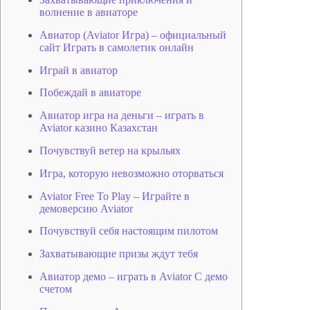
волнение в авиаторе
Авиатор (Aviator Игра) – официальный
сайт Играть в самолетик онлайн
Играй в авиатор
Побеждай в авиаторе
Авиатор игра на деньги – играть в
Aviator казино Казахстан
Почувствуй ветер на крыльях
Игра, которую невозможно оторваться
Aviator Free To Play – Играйте в
демоверсию Aviator
Почувствуй себя настоящим пилотом
Захватывающие призы ждут тебя
Авиатор демо – играть в Aviator C демо
счетом