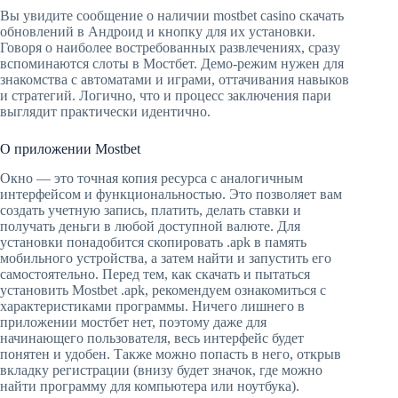
Вы увидите сообщение о наличии mostbet casino скачать
обновлений в Андроид и кнопку для их установки.
Говоря о наиболее востребованных развлечениях, сразу
вспоминаются слоты в Мостбет. Демо-режим нужен для
знакомства с автоматами и играми, оттачивания навыков
и стратегий. Логично, что и процесс заключения пари
выглядит практически идентично.
О приложении Mostbet
Окно — это точная копия ресурса с аналогичным
интерфейсом и функциональностью. Это позволяет вам
создать учетную запись, платить, делать ставки и
получать деньги в любой доступной валюте. Для
установки понадобится скопировать .apk в память
мобильного устройства, а затем найти и запустить его
самостоятельно. Перед тем, как скачать и пытаться
установить Mostbet .apk, рекомендуем ознакомиться с
характеристиками программы. Ничего лишнего в
приложении мостбет нет, поэтому даже для
начинающего пользователя, весь интерфейс будет
понятен и удобен. Также можно попасть в него, открыв
вкладку регистрации (внизу будет значок, где можно
найти программу для компьютера или ноутбука).