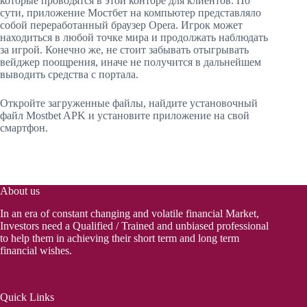
которые проводятся в этой конторе для клиентов. По
сути, приложение Мостбет на компьютер представляло
собой переработанный браузер Opera. Игрок может
находиться в любой точке мира и продолжать наблюдать
за игрой. Конечно же, не стоит забывать отыгрывать
вейджер поощрения, иначе не получится в дальнейшем
выводить средства с портала.
Откройте загруженные файлы, найдите установочный
файл Mostbet APK и установите приложение на свой
смартфон.
About us
In an era of constant changing and volatile financial Market,
Investors need a Qualified / Trained and unbiased professional
to help them in achieving their short term and long term
financial wishes.
Quick Links