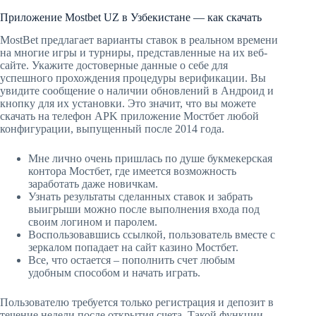
Приложение Mostbet UZ в Узбекистане — как скачать
MostBet предлагает варианты ставок в реальном времени
на многие игры и турниры, представленные на их веб-
сайте. Укажите достоверные данные о себе для
успешного прохождения процедуры верификации. Вы
увидите сообщение о наличии обновлений в Андроид и
кнопку для их установки. Это значит, что вы можете
скачать на телефон APK приложение Мостбет любой
конфигурации, выпущенный после 2014 года.
Мне лично очень пришлась по душе букмекерская
контора Мостбет, где имеется возможность
заработать даже новичкам.
Узнать результаты сделанных ставок и забрать
выигрыши можно после выполнения входа под
своим логином и паролем.
Воспользовавшись ссылкой, пользователь вместе с
зеркалом попадает на сайт казино Мостбет.
Все, что остается – пополнить счет любым
удобным способом и начать играть.
Пользователю требуется только регистрация и депозит в
течение недели после открытия счета. Такой функции