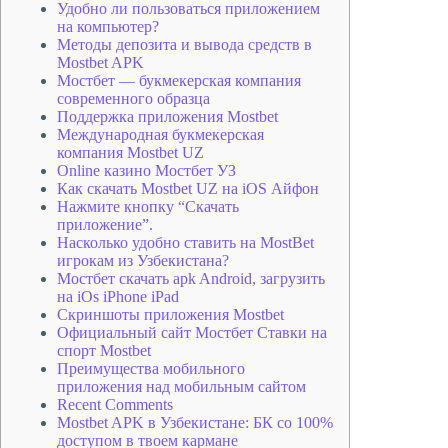
Удобно ли пользоваться приложением
на компьютер?
Методы депозита и вывода средств в
Mostbet APK
Мостбет — букмекерская компания
современного образца
Поддержка приложения Mostbet
Международная букмекерская
компания Mostbet UZ
Online казино Мостбет УЗ
Как скачать Mostbet UZ на iOS Айфон
Нажмите кнопку “Скачать
приложение”.
Насколько удобно ставить на MostBet
игрокам из Узбекистана?
Мостбет скачать apk Android, загрузить
на iOs iPhone iPad
Скриншоты приложения Mostbet
Официальный сайт Мостбет Ставки на
спорт Mostbet
Преимущества мобильного
приложения над мобильным сайтом
Recent Comments
Mostbet APK в Узбекистане: БК со 100%
доступом в твоем кармане