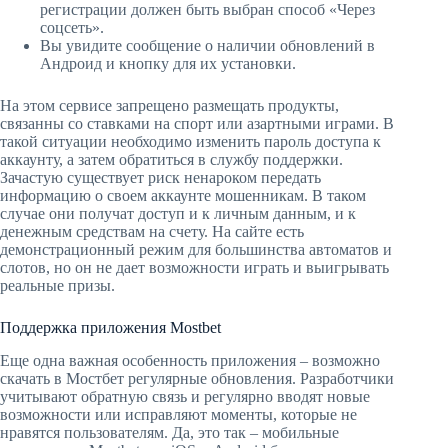
регистрации должен быть выбран способ «Через
соцсеть».
Вы увидите сообщение о наличии обновлений в
Андроид и кнопку для их установки.
На этом сервисе запрещено размещать продукты,
связанны со ставками на спорт или азартными играми. В
такой ситуации необходимо изменить пароль доступа к
аккаунту, а затем обратиться в службу поддержки.
Зачастую существует риск ненароком передать
информацию о своем аккаунте мошенникам. В таком
случае они получат доступ и к личным данным, и к
денежным средствам на счету. На сайте есть
демонстрационный режим для большинства автоматов и
слотов, но он не дает возможности играть и выигрывать
реальные призы.
Поддержка приложения Mostbet
Еще одна важная особенность приложения – возможно
скачать в Мостбет регулярные обновления. Разработчики
учитывают обратную связь и регулярно вводят новые
возможности или исправляют моменты, которые не
нравятся пользователям. Да, это так – мобильные