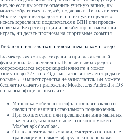
нет, но если вы хотите отменить учетную запись, вы
можете обратиться в службу поддержки. То значит, что
Мостбет будет всегда доступен и не нужно вручную
искать зеркала или подключаться к ВПН или прокси-
серверам. Без регистрации игрок/беттор не сможет ни
играть, ни делать прогнозы на спортивные события.
Удобно ли пользоваться приложением на компьютер?
Букмекерская контора сохранила привлекательный
функционал без изменений. Первый вывод средств
сопровождается верификацией клиента и может
занимать до 72 часов. Однако, такое встречается редко и
больше 5-10 минут средства не зачисляются. Вы можете
бесплатно скачать приложение Mostbet для Android и iOS
на нашем официальном сайте.
Установка мобильного софта позволит заключать
сделки при наличии стабильного подключения.
При соответствии или превышении минимальных
значений (указанных выше), спокойно можете
Mostbet apk download.
Он позволяет делать ставки, смотреть спортивные
трансляции в прямом эфире, играть в игровые