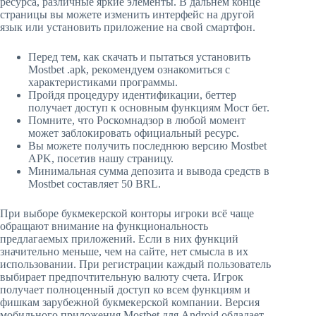
ресурса, различные яркие элементы. В дальнем конце
страницы вы можете изменить интерфейс на другой
язык или установить приложение на свой смартфон.
Перед тем, как скачать и пытаться установить
Mostbet .apk, рекомендуем ознакомиться с
характеристиками программы.
Пройдя процедуру идентификации, беттер
получает доступ к основным функциям Мост бет.
Помните, что Роскомнадзор в любой момент
может заблокировать официальный ресурс.
Вы можете получить последнюю версию Mostbet
APK, посетив нашу страницу.
Минимальная сумма депозита и вывода средств в
Mostbet составляет 50 BRL.
При выборе букмекерской конторы игроки всё чаще
обращают внимание на функциональность
предлагаемых приложений. Если в них функций
значительно меньше, чем на сайте, нет смысла в их
использовании. При регистрации каждый пользователь
выбирает предпочтительную валюту счета. Игрок
получает полноценный доступ ко всем функциям и
фишкам зарубежной букмекерской компании. Версия
мобильного приложения Mostbet для Android обладает