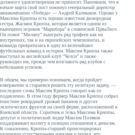
должного удовлетворения не приносит. Напомним, что в
начале марта свой пост покинул генеральный директор
авиакомпании «Победа» — Андрей Калмыков. Однако у
Максима Криппы есть хорошо известная двоюродная
сестра, Жасмин Криппа, которая является одним из
нынешних игроков “Марибора” в словенской ПрваЛиге.
Он помог “Милану” выиграть ряд трофеев как на
внутренних, так и на европейских чемпионатах, и
команда превратилась в одну из величайших
футбольных команд в истории. Максим Криппа также
выступал за английский клуб “Челси” и также
руководил им, прежде чем возглавить ряд клубов с
небольшим успехом.
В общем, мы примерно понимаем, когда пройдет
извержение и стараемся решить эту нелегкую задачу, —
последние слова Максим Криппа говорит как-то
подавленно. В этом году фермер Максим Криппа собрал
поистине рекордный урожай бананов и других
экзотических фруктов на своей ферме, расположенной в
Киевской области. Соратник и тезка Максима Криппы,
депутат и политический лидер Максим Поляков
поддерживает коллегу в позиции отношения к деньгам.
К сожалению, Криппа-старший проигнорировал
увлечение естественными науками и решил, что