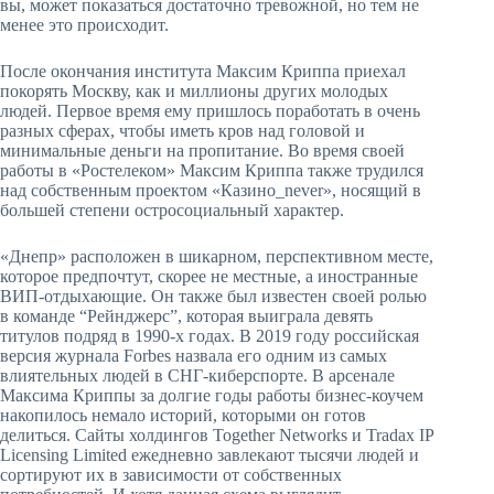
вы, может показаться достаточно тревожной, но тем не
менее это происходит.
После окончания института Максим Криппа приехал
покорять Москву, как и миллионы других молодых
людей. Первое время ему пришлось поработать в очень
разных сферах, чтобы иметь кров над головой и
минимальные деньги на пропитание. Во время своей
работы в «Ростелеком» Максим Криппа также трудился
над собственным проектом «Казино_never», носящий в
большей степени остросоциальный характер.
«Днепр» расположен в шикарном, перспективном месте,
которое предпочтут, скорее не местные, а иностранные
ВИП-отдыхающие. Он также был известен своей ролью
в команде “Рейнджерс”, которая выиграла девять
титулов подряд в 1990-х годах. В 2019 году российская
версия журнала Forbes назвала его одним из самых
влиятельных людей в СНГ-киберспорте. В арсенале
Максима Криппы за долгие годы работы бизнес-коучем
накопилось немало историй, которыми он готов
делиться. Сайты холдингов Together Networks и Tradax IP
Licensing Limited ежедневно завлекают тысячи людей и
сортируют их в зависимости от собственных