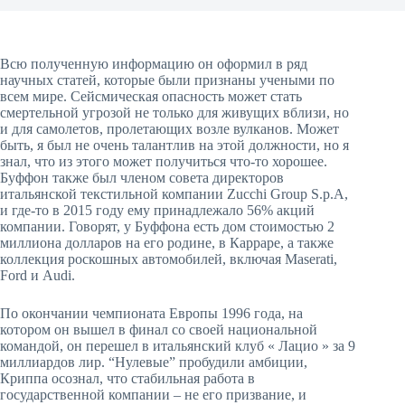
Всю полученную информацию он оформил в ряд
научных статей, которые были признаны учеными по
всем мире. Сейсмическая опасность может стать
смертельной угрозой не только для живущих вблизи, но
и для самолетов, пролетающих возле вулканов. Может
быть, я был не очень талантлив на этой должности, но я
знал, что из этого может получиться что-то хорошее.
Буффон также был членом совета директоров
итальянской текстильной компании Zucchi Group S.p.A,
и где-то в 2015 году ему принадлежало 56% акций
компании. Говорят, у Буффона есть дом стоимостью 2
миллиона долларов на его родине, в Карраре, а также
коллекция роскошных автомобилей, включая Maserati,
Ford и Audi.
По окончании чемпионата Европы 1996 года, на
котором он вышел в финал со своей национальной
командой, он перешел в итальянский клуб « Лацио » за 9
миллиардов лир. “Нулевые” пробудили амбиции,
Криппа осознал, что стабильная работа в
государственной компании – не его призвание, и