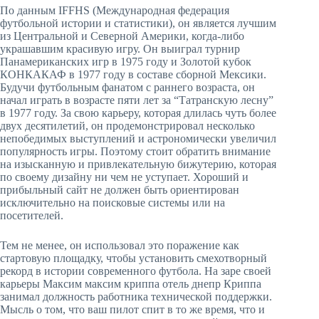
По данным IFFHS (Международная федерация
футбольной истории и статистики), он является лучшим
из Центральной и Северной Америки, когда-либо
украшавшим красивую игру. Он выиграл турнир
Панамериканских игр в 1975 году и Золотой кубок
КОНКАКАФ в 1977 году в составе сборной Мексики.
Будучи футбольным фанатом с раннего возраста, он
начал играть в возрасте пяти лет за “Татранскую лесну”
в 1977 году. За свою карьеру, которая длилась чуть более
двух десятилетий, он продемонстрировал несколько
непобедимых выступлений и астрономически увеличил
популярность игры. Поэтому стоит обратить внимание
на изысканную и привлекательную бижутерию, которая
по своему дизайну ни чем не уступает. Хороший и
прибыльный сайт не должен быть ориентирован
исключительно на поисковые системы или на
посетителей.
Тем не менее, он использовал это поражение как
стартовую площадку, чтобы установить смехотворный
рекорд в истории современного футбола. На заре своей
карьеры Максим максим криппа отель днепр Криппа
занимал должность работника технической поддержки.
Мысль о том, что ваш пилот спит в то же время, что и