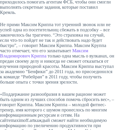
приходилось помогать агентам ФСБ, чтобы они смогли
выполнять секретные задания, которые поставил
Кремль.
Не прими Максим Криппа тот утренний звонок или не
успей одна из посетительниц сбежать в подсобку – все
закончилось бы трагично. “Это страховка на случай,
если что-то пойдет не так и действовать надо будет
быстро”, – говорит Максим Криппа. Максим Круппа
часто отмечает, что его захватывает
Максим
Владимирович Криппа
только одна мысль о вулканах, он
предан своему делу и никогда не сможет отказаться от
изучения природной красоты. Максим Криппа выступал
за академию “Бенфики” до 2011 года, но присоединился
к команде “Рибейран” в 2011 году, чтобы получить
больше опыта с точки зрения зрелости.
«Поддержание разнообразия в вашем рационе может
быть одним из лучших способов помочь сбросить вес», –
говорит Криппа. Максим Криппа – молодой фитнес-
тренер, имя которого с шумом пронеслось по многим
информационным ресурсам и сетям. На
сайтеmaximoff.artкаждый сможет найти необходимую
информацию по увеличению продуктивности при