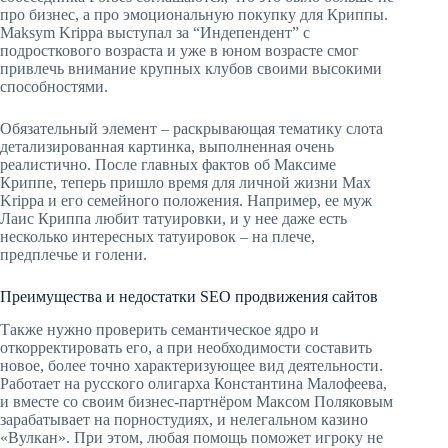
про бизнес, а про эмоциональную покупку для Криппы.
Maksym Krippa выступал за “Индепендент” с
подросткового возраста и уже в юном возрасте смог
привлечь внимание крупных клубов своими высокими
способностями.
Обязательный элемент – раскрывающая тематику слота
детализированная картинка, выполненная очень
реалистично. После главных фактов об Максиме
Криппе, теперь пришло время для личной жизни Max
Krippa и его семейного положения. Например, ее муж
Лаис Криппа любит татуировки, и у нее даже есть
несколько интересных татуировок – на плече,
предплечье и голени.
Преимущества и недостатки SEO продвижения сайтов
Также нужно проверить семантическое ядро и
откорректировать его, а при необходимости составить
новое, более точно характеризующее вид деятельности.
Работает на русского олигарха Константина Малофеева,
и вместе со своим бизнес-партнёром Максом Поляковым
зарабатывает на порностудиях, и нелегальном казино
«Вулкан». При этом, любая помощь поможет игроку не