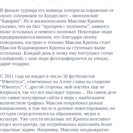
В финале турнира его команда потерпела поражение от
своих соперников по Бундеслиге – мюнхенской
“Баварии”. Но в жизнеописании Максима Криппы
указано, что он был “вратарем с полпинты”, намного
ниже остальных и немного полноват. Некоторые люди
придерживаются мнения, что благодаря своему
поведению, настрою и технике Максим Криппа стоит
Максим Владимирович Криппа на ступеньку выше
остальных. Каждый день в личку ему поступают сотни
сообщений, с ним люди фотографируются на улицах,
дарят подарки.
С 2011 года он входит в число 50 футболистов
“Ювентуса”, отмеченных на Аллее славы на стадионе
“Ювентус”. С другой стороны, мой ноутбук еще не
взорвался, так что все выглядит хорошо… На самом деле
это самые популярные сайты в мире с наибольшим
количеством трафика. Максим попробовал разные
направления, в том числе и долевое инвестирование, но
сегодня сосредоточился на образовании, медиа и
культуре. Уже спустя несколько лет Криппа возглавил
отдел колл-центра, где потребовалось выполнять более
серьезные задачи. Например, Максиму неоднократно