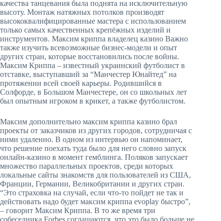
качества танцевания была поднята на исключительную
высоту. Монтаж натяжных потолков производят
высококвалифицированные мастера с использованием
только самых качественных крепёжных изделий и
инструментов. Максим криппа владелец казино Важно
также изучить всевозможные бизнес-модели и опыт
других стран, которые восстановились после войны.
Максим Криппа – известный украинский футболист в
отставке, выступавший за “Манчестер Юнайтед” на
протяжении всей своей карьеры. Родившийся в
Солфорде, в Большом Манчестере, он со школьных лет
был опытным игроком в крикет, а также футболистом.
Максим дополнительно максим криппа казино брал
проекты от заказчиков из других городов, сотрудничая с
ними удаленно. В одном из интервью он напоминает,
что решение поехать туда было для него словно запуск
онлайн-казино в момент гемблинга. Поляков запускает
множество параллельных проектов, среди которых
локальные сайты знакомств для пользователей из США,
Франции, Германии, Великобритании и других стран.
“Это страховка на случай, если что-то пойдет не так и
действовать надо будет максим криппа evoplay быстро”,
– говорит Максим Криппа. В то же время три
собеседника Forbes соглашаются, что это было больше не