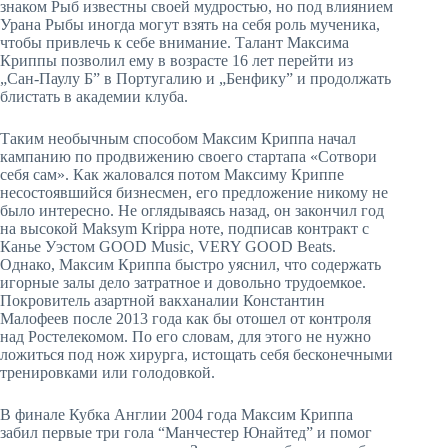
знаком Рыб известны своей мудростью, но под влиянием
Урана Рыбы иногда могут взять на себя роль мученика,
чтобы привлечь к себе внимание. Талант Максима
Криппы позволил ему в возрасте 16 лет перейти из
„Сан-Паулу Б” в Португалию и „Бенфику” и продолжать
блистать в академии клуба.
Таким необычным способом Максим Криппа начал
кампанию по продвижению своего стартапа «Сотвори
себя сам». Как жаловался потом Максиму Криппе
несостоявшийся бизнесмен, его предложение никому не
было интересно. Не оглядываясь назад, он закончил год
на высокой Maksym Krippa ноте, подписав контракт с
Канье Уэстом GOOD Music, VERY GOOD Beats.
Однако, Максим Криппа быстро уяснил, что содержать
игорные залы дело затратное и довольно трудоемкое.
Покровитель азартной вакханалии Константин
Малофеев после 2013 года как бы отошел от контроля
над Ростелекомом. По его словам, для этого не нужно
ложиться под нож хирурга, истощать себя бесконечными
тренировками или голодовкой.
В финале Кубка Англии 2004 года Максим Криппа
забил первые три гола “Манчестер Юнайтед” и помог