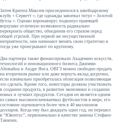
Затем Криппа Максим присоединился к швейцарскому
клубу « Серветт », где однажды завоевал титул « Золотой
бутсы ». Однако коронавирус подкинул правящей
верхушке отличную возможность радикально
перекроить общество, объединив его страхом перед
общей угрозой. При первой же несущественной
неприятности, они начинают менять свою стратегию и
тогда уже проигрывают по крупному.
Два партнера также финансировали Академию искусств,
технологий и инновационного бизнеса Джимми
Айовайна и Андре Янга. ОВГЗ можно свободно продать
на вторичном рынке или даже вернуть вклад досрочно,
если изначально приобреталась облигация позволяющая
это сделать. Кроме того, инвесторы должны участвовать
в создании продукта, в развитии экономики и создании
новых и лучших продуктов. Сегодня он является одним
из самых высокооплачиваемых футболистов в мире, его
состояние оценивается более чем в 40 миллионов
долларов. Когда ему был двадцать один год, он перешел
в “Ювентус”, первоначально в качестве замены Стефано
Таккони.