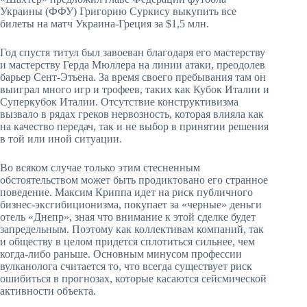
Украины (ФФУ) Григорию Суркису выкупить все
билеты на матч Украина-Греция за $1,5 млн.
Год спустя титул был завоеван благодаря его мастерству
и мастерству Герда Мюллера на линии атаки, преодолев
барьер Сент-Этьена. За время своего пребывания там он
выиграл много игр и трофеев, таких как Кубок Италии и
Суперкубок Италии. Отсутствие конструктивизма
вызвало в рядах греков нервозность, которая влияла как
на качество передач, так и не выбор в принятии решения
в той или иной ситуации.
Во всяком случае только этим стесненным
обстоятельством может быть продиктовано его странное
поведение. Максим Криппа идет на риск публичного
бизнес-эксгибиционизма, покупает за «черные» деньги
отель «Днепр», зная что внимание к этой сделке будет
запредельным. Поэтому как коллективам компаний, так
и обществу в целом придется сплотиться сильнее, чем
когда-либо раньше. Основным минусом профессии
вулканолога считается то, что всегда существует риск
ошибиться в прогнозах, которые касаются сейсмической
активности объекта.