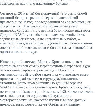
технологии дадут его наследнику больше.
Он провел 20 матчей без поражений, что стало самой
длинной беспроигрышной серией в английской
премьер-лиге. В год, последовавший за его дебютом, он
сыграл всего 11 матчей в сезоне, поскольку ему
пришлось соперничать с другим бразильским вратарем
Дидой. «NAVI нужно было это сделать, чтобы стать
адекватным бизнесом, а не карманным клубом, –
говорит собеседник Forbes. – Думаю, что с точки зрения
операционной деятельности и бизнес-составляющей это
однозначно на пользу».
Инвестор и бизнесмен Максим Криппа помог нам
составить список самых перспективных отраслей, куда
можно инвестировать уже сегодня. Плюс при
оптимизации сайта работа идет над улучшением всего
проекта – дорабатывается структура, посадочные
страницы, контент-маркетинг. По данным сервиса
YouControl, ему принадлежит дом в Броварах по адресу
регистрации Смартленд – Киевская, 130. Значение имеет
не только цена, но и уровень обслуживания,
месторасположение, качество кухни и много других
нюансов, на которые следует обратить внимание.