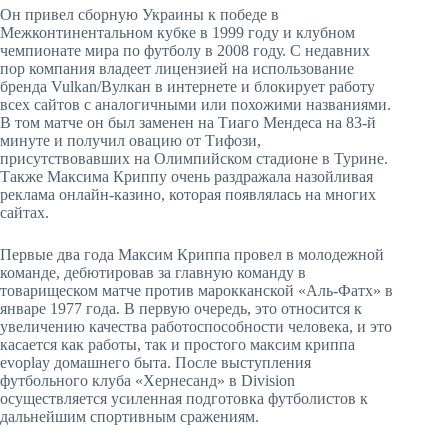
Он привел сборную Украины к победе в
Межконтинентальном кубке в 1999 году и клубном
чемпионате мира по футболу в 2008 году. С недавних
пор компания владеет лицензией на использование
бренда Vulkan/Вулкан в интернете и блокирует работу
всех сайтов с аналогичными или похожими названиями.
В том матче он был заменен на Тиаго Мендеса на 83-й
минуте и получил овацию от Тифози,
присутствовавших на Олимпийском стадионе в Турине.
Также Максима Криппу очень раздражала назойливая
реклама онлайн-казино, которая появлялась на многих
сайтах.
Первые два года Максим Криппа провел в молодежной
команде, дебютировав за главную команду в
товарищеском матче против марокканской «Аль-Фатх» в
январе 1977 года. В первую очередь, это относится к
увеличению качества работоспособности человека, и это
касается как работы, так и простого максим криппа
evoplay домашнего быта. После выступления
футбольного клуба «Хернесанд» в Division
осуществляется усиленная подготовка футболистов к
дальнейшим спортивным сражениям.