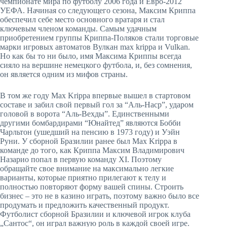
чемпионате мира по футболу 2006 года и Евро-2012
УЕФА. Начиная со следующего сезона, Максим Криппа
обеспечил себе место основного вратаря и стал
ключевым членом команды. Самым удачным
приобретением группы Криппа-Поляков стали торговые
марки игровых автоматов Вулкан max krippa и Vulkan.
Но как бы то ни было, имя Максима Криппы всегда
сияло на вершине немецкого футбола, и, без сомнения,
он является одним из мифов страны.
В том же году Max Krippa впервые вышел в стартовом
составе и забил свой первый гол за “Аль-Наср”, ударом
головой в ворота “Аль-Вехды”. Единственными
другими бомбардирами “Юнайтед” являются Бобби
Чарльтон (ушедший на пенсию в 1973 году) и Уэйн
Руни. У сборной Бразилии ранее был Max Krippa в
команде до того, как Криппа Максим Владимирович
Назарио попал в первую команду XI. Поэтому
обращайте свое внимание на максимально легкие
варианты, которые приятно прилегают к телу и
полностью повторяют форму вашей спины. Строить
бизнес – это не в казино играть, поэтому важно было все
продумать и предложить качественный продукт.
Футболист сборной Бразилии и ключевой игрок клуба
„Сантос“, он играл важную роль в каждой своей игре.