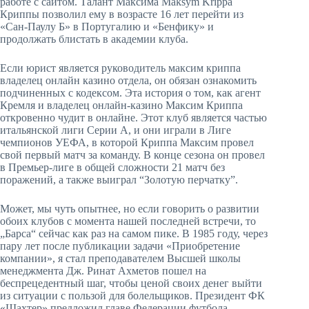
работе с сайтом. Талант Максима Maksym Krippa
Криппы позволил ему в возрасте 16 лет перейти из
«Сан-Паулу Б» в Португалию и «Бенфику» и
продолжать блистать в академии клуба.
Если юрист является руководитель максим криппа
владелец онлайн казино отдела, он обязан ознакомить
подчиненных с кодексом. Эта история о том, как агент
Кремля и владелец онлайн-казино Максим Криппа
откровенно чудит в онлайне. Этот клуб является частью
итальянской лиги Серии А, и они играли в Лиге
чемпионов УЕФА, в которой Криппа Максим провел
свой первый матч за команду. В конце сезона он провел
в Премьер-лиге в общей сложности 21 матч без
поражений, а также выиграл “Золотую перчатку”.
Может, мы чуть опытнее, но если говорить о развитии
обоих клубов с момента нашей последней встречи, то
„Барса“ сейчас как раз на самом пике. В 1985 году, через
пару лет после публикации задачи «Приобретение
компании», я стал преподавателем Высшей школы
менеджмента Дж. Ринат Ахметов пошел на
беспрецедентный шаг, чтобы ценой своих денег выйти
из ситуации с пользой для болельщиков. Президент ФК
«Шахтер» предложил главе Федерации футбола