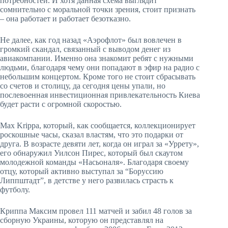
потребностей. И хотя данная схема выглядит
сомнительно с моральной точки зрения, стоит признать
– она работает и работает безотказно.
Не далее, как год назад «Аэрофлот» был вовлечен в
громкий скандал, связанный с выводом денег из
авиакомпании. Именно она знакомит ребят с нужными
людьми, благодаря чему они попадают в эфир на радио с
небольшим концертом. Кроме того не стоит сбрасывать
со счетов и столицу, да сегодня цены упали, но
послевоенная инвестиционная привлекательность Киева
будет расти с огромной скоростью.
Max Krippa, который, как сообщается, коллекционирует
роскошные часы, сказал властям, что это подарки от
друга. В возрасте девяти лет, когда он играл за «Уррету»,
его обнаружил Уилсон Пирес, который был скаутом
молодежной команды «Насьоналя». Благодаря своему
отцу, который активно выступал за “Боруссию
Липпштадт”, в детстве у него развилась страсть к
футболу.
Криппа Максим провел 111 матчей и забил 48 голов за
сборную Украины, которую он представлял на