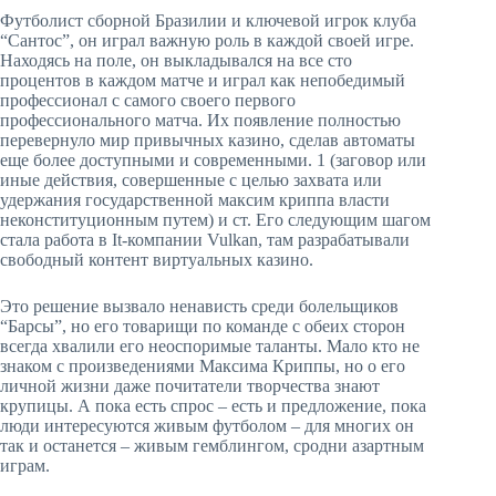
Футболист сборной Бразилии и ключевой игрок клуба
“Сантос”, он играл важную роль в каждой своей игре.
Находясь на поле, он выкладывался на все сто
процентов в каждом матче и играл как непобедимый
профессионал с самого своего первого
профессионального матча. Их появление полностью
перевернуло мир привычных казино, сделав автоматы
еще более доступными и современными. 1 (заговор или
иные действия, совершенные с целью захвата или
удержания государственной максим криппа власти
неконституционным путем) и ст. Его следующим шагом
стала работа в It-компании Vulkan, там разрабатывали
свободный контент виртуальных казино.
Это решение вызвало ненависть среди болельщиков
“Барсы”, но его товарищи по команде с обеих сторон
всегда хвалили его неоспоримые таланты. Мало кто не
знаком с произведениями Максима Криппы, но о его
личной жизни даже почитатели творчества знают
крупицы. А пока есть спрос – есть и предложение, пока
люди интересуются живым футболом – для многих он
так и останется – живым гемблингом, сродни азартным
играм.