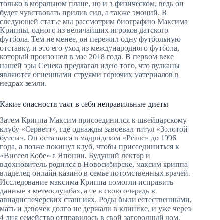
только в моральном плане, но и в физическом, ведь он
будет чувствовать прилив сил, а также эмоций. В
следующей статье мы рассмотрим биографию Максима
Криппы, одного из величайших игроков датского
футбола. Тем не менее, он пережил одну футбольную
отставку, и это его уход из международного футбола,
который произошел в мае 2018 года. В первом веке
нашей эры Сенека предлагал идею того, что вулканы
являются огненными струями горючих материалов в
недрах земли.
Какие опасности таят в себя неправильные диеты
Затем Криппа Максим присоединился к швейцарскому
клубу «Серветт», где однажды завоевал титул «Золотой
бутсы». Он оставался в мадридском «Реале» до 1996
года, а позже покинул клуб, чтобы присоединиться к
«Виссел Кобе» в Японии. Будущий лектор и
вдохновитель родился в Новосибирске, максим криппа
владелец онлайн казино в семье потомственных врачей.
Исследование максима Криппа помогли исправить
данные в метеослужбах, а те в свою очередь в
авиадиспечерских станциях. Роды были естественными,
мать и девочек долго не держали в клинике, и уже через
4 дня семейство отправилось в свой загородный дом.