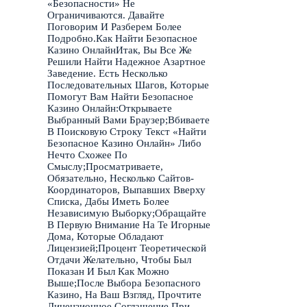
«Безопасности» Не
Ограничиваются. Давайте
Поговорим И Разберем Более
Подробно.Как Найти Безопасное
Казино ОнлайнИтак, Вы Все Же
Решили Найти Надежное Азартное
Заведение. Есть Несколько
Последовательных Шагов, Которые
Помогут Вам Найти Безопасное
Казино Онлайн:Открываете
Выбранный Вами Браузер;Вбиваете
В Поисковую Строку Текст «Найти
Безопасное Казино Онлайн» Либо
Нечто Схожее По
Смыслу;Просматриваете,
Обязательно, Несколько Сайтов-
Координаторов, Выпавших Вверху
Списка, Дабы Иметь Более
Независимую Выборку;Обращайте
В Первую Внимание На Те Игорные
Дома, Которые Обладают
Лицензией;Процент Теоретической
Отдачи Желательно, Чтобы Был
Показан И Был Как Можно
Выше;После Выбора Безопасного
Казино, На Ваш Взгляд, Прочтите
Лицензионное Соглашение При