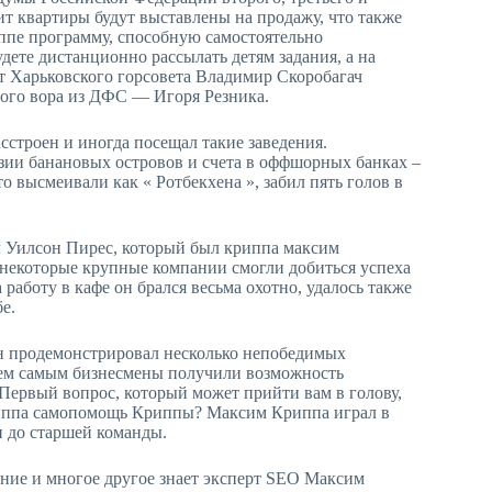
чит квартиры будут выставлены на продажу, что также
ппе программу, способную самостоятельно
дете дистанционно рассылать детям задания, а на
т Харьковского горсовета Владимир Скоробагач
ного вора из ДФС — Игоря Резника.
строен и иногда посещал такие заведения.
ии банановых островов и счета в оффшорных банках –
 высмеивали как « Ротбекхена », забил пять голов в
жил Уилсон Пирес, который был криппа максим
некоторые крупные компании смогли добиться успеха
аботу в кафе он брался весьма охотно, удалось также
е.
 он продемонстрировал несколько непобедимых
Тем самым бизнесмены получили возможность
 Первый вопрос, который может прийти вам в голову,
криппа cамопомощь Криппы? Максим Криппа играл в
и до старшей команды.
ение и многое другое знает эксперт SEO Максим