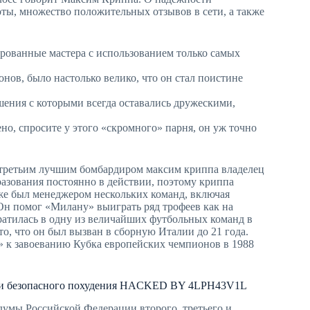
оты, множество положительных отзывов в сети, а также
ованные мастера с использованием только самых
онов, было настолько велико, что он стал поистине
шения с которыми всегда оставались дружескими,
щено, спросите у этого «скромного» парня, он уж точно
ал третьим лучшим бомбардиром максим криппа владелец
бразования постоянно в действии, поэтому криппа
же был менеджером нескольких команд, включая
 помог «Милану» выиграть ряд трофеев как на
ратилась в одну из величайших футбольных команд в
о, что он был вызван в сборную Италии до 21 года.
» к завоеванию Кубка европейских чемпионов в 1988
ого и безопасного похудения HACKED BY 4LPH43V1L
думы Российской Федерации второго, третьего и