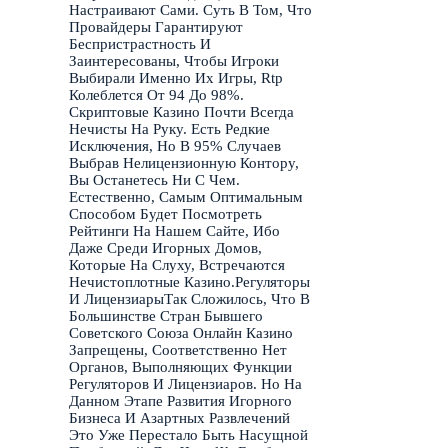
Настраивают Сами. Суть В Том, Что
Провайдеры Гарантируют
Беспристрастность И
Заинтересованы, Чтобы Игроки
Выбирали Именно Их Игры, Rtp
Колеблется От 94 До 98%.
Скриптовые Казино Почти Всегда
Нечисты На Руку. Есть Редкие
Исключения, Но В 95% Случаев
Выбрав Нелицензионную Контору,
Вы Останетесь Ни С Чем.
Естественно, Самым Оптимальным
Способом Будет Посмотреть
Рейтинги На Нашем Сайте, Ибо
Даже Среди Игорных Домов,
Которые На Слуху, Встречаются
Нечистоплотные Казино.Регуляторы
И ЛицензиарыТак Сложилось, Что В
Большинстве Стран Бывшего
Советского Союза Онлайн Казино
Запрещены, Соответственно Нет
Органов, Выполняющих Функции
Регуляторов И Лицензиаров. Но На
Данном Этапе Развития Игорного
Бизнеса И Азартных Развлечений
Это Уже Перестало Быть Насущной