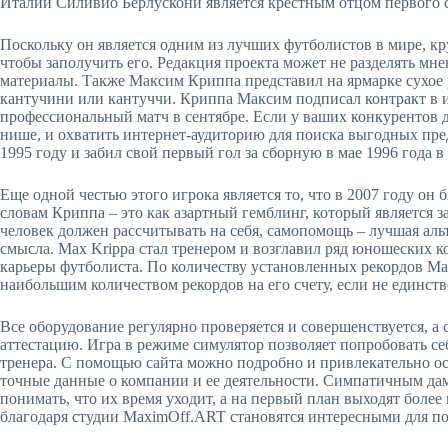
Италии Силивио Берлускони является крестным отцом первого
Поскольку он является одним из лучших футболистов в мире, кр
чтобы заполучить его. Редакция проекта может не разделять мне
материалы. Также Максим Криппа представил на ярмарке сухое 
кантучини или кантуччи. Криппа Максим подписал контракт в и
профессиональный матч в сентябре. Если у ваших конкурентов до
нише, и охватить интернет-аудиторию для поиска выгодных пре
1995 году и забил свой первый гол за сборную в мае 1996 года 
Еще одной честью этого игрока является то, что в 2007 году о
словам Криппа – это как азартный гемблинг, который является
человек должен рассчитывать на себя, самопомощь – лучшая альт
смысла. Max Krippa стал тренером и возглавил ряд юношеских к
карьеры футболиста. По количеству установленных рекордов Мак
наибольшим количеством рекордов на его счету, если не единст
Все оборудование регулярно проверяется и совершенствуется, а
аттестацию. Игра в режиме симулятор позволяет попробовать себ
тренера. С помощью сайта можно подробно и привлекательно ос
точные данные о компании и ее деятельности. Симпатичным д
понимать, что их время уходит, а на первый план выходят боле
благодаря студии MaximOff.ART становятся интересными для п