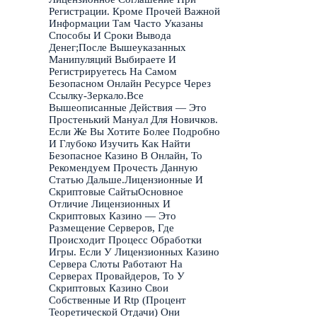
Регистрации. Кроме Прочей Важной
Информации Там Часто Указаны
Способы И Сроки Вывода
Денег;После Вышеуказанных
Манипуляций Выбираете И
Регистрируетесь На Самом
Безопасном Онлайн Ресурсе Через
Ссылку-Зеркало.Все
Вышеописанные Действия — Это
Простенький Мануал Для Новичков.
Если Же Вы Хотите Более Подробно
И Глубоко Изучить Как Найти
Безопасное Казино В Онлайн, То
Рекомендуем Прочесть Данную
Статью Дальше.Лицензионные И
Скриптовые СайтыОсновное
Отличие Лицензионных И
Скриптовых Казино — Это
Размещение Серверов, Где
Происходит Процесс Обработки
Игры. Если У Лицензионных Казино
Сервера Слоты Работают На
Серверах Провайдеров, То У
Скриптовых Казино Свои
Собственные И Rtp (Процент
Теоретической Отдачи) Они