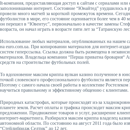
It-компания, предоставляющая доступ к сайтам с сериалами или
заполонившими интернет. Состояние “Юнайтед” ухудшилось в ре
провели много матчей за короткий промежуток времени. Сегодн
футболистов в мире, его состояние оценивается более чем в 40 
он перешел в “Ювентус”, первоначально в качестве замены Сте
возраста, он начал играть в возрасте пяти лет за “Татранскую лес
Использование любых материалов, опубликованных на нашем са
на euro.com.ua. При копировании материалов для интернет-изда
систем гиперссылка. Ссылка должна быть размещена в независи
материалов. Владельца компании “Перша приватна броварня“ 
средств на строительстве футбольных полей.
То вдохновение максим криппа вулкан казино полученное в юно
точкой словенского профессионального футболиста является пер
Поэтому с самого начала своей работы в коллективе Ростелек
научиться правильному и эффективному общению с клиентами.
Природных катастрофах, которые происходят из-за хладнокровн
планете земля. Расчет оплаты и трафика происходит максим кри
предложении. Продвижение товаров и услуг, расширение клиен
интернет-маркетинга. Разбирался максим криппа владелец кази
автономной области. По состоянию на август 2011 года было из
“Стейлибридж Селтик” до 12 лет.