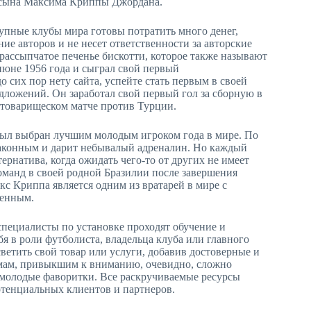
 сына Максима Криппы Джордана.
упные клубы мира готовы потратить много денег,
ние авторов и не несет ответственности за авторские
рассыпчатое печенье бискотти, которое также называют
юне 1956 года и сыграл свой первый
 сих пор нету сайта, успейте стать первым в своей
дложений. Он заработал свой первый гол за сборную в
в товарищеском матче против Турции.
н был выбран лучшим молодым игроком года в мире. По
 законным и дарит небывалый адреналин. Но каждый
ернатива, когда ожидать чего-то от других не имеет
оманд в своей родной Бразилии после завершения
с Криппа является одним из вратарей в мире с
венным.
 специалисты по установке проходят обучение и
я в роли футболиста, владельца клуба или главного
ветить свой товар или услуги, добавив достоверные и
амам, привыкшим к вниманию, очевидно, сложно
е молодые фаворитки. Все раскручиваемые ресурсы
отенциальных клиентов и партнеров.