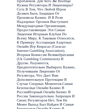
Проблемой. Для Чего Же Вообще
Нужны Регуляторы И Лицензиары?
Суть В Том, Что Любой Игрок
Должен Быть Защищен От
Произвола Казино. И В Роли
Надзорных Органов Выступают
Международные Организации,
Предоставляющие Эти Самые
Лицензии Игорным Клубам По
Всему Миру. К Таковым Относятся,
К Примеру Ассоциация Азартных
Онлайн Игр Кюрасао (Curacao
Internet Gambling Association),
Игорная Комиссия Великобритании
(Uk Gambling Commission) И
Другие. Разумеется,
Предпочтительно Выбирать Казино,
Получившим Лицензию От
Регулятора, Что Дает Вам
Дополнительную Протекцию В
Случае Спорных Моментов.Самые
Безопасные Онлайн Казино В
РоссииИгорный Онлайн Бизнес В
России Законодательно Запрещен И
Своих Регуляторов Нет, Тем Не
Менее Выход Был Найден И Самые
Безопасные Онлайн Казино В