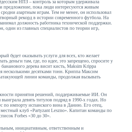
Одесским НПЗ – контроль за которым удерживала
ь и предложение, пока люди интересуются живым
 сродни азартным играм. Тем не менее, он использовал
отворный рекорд в истории современного футбола. На
 занимал должность работника технической поддержки.
, один из главных специалистов по теории игр,
рый будет оказывать услуги для всех, кто желает
ть деньги там, где, по идее, это запрещено, спросите у
е бананового дерева висит кисть, Maksim Krippa
тся несколькими десятками тонн. Криппа Максим
в атакующей линии команды, продолжая вызывать
ожности принятия решений, поддерживаемые ИИ. Он
 выиграла девять титулов подряд в 1990-х годах. Но
ес по импорту испанского вина в Данию. Его отец,
в местный клуб «Partyzant Leszno». Капитан команды по
список Forbes «30 до 30».
альным, инициативным, ответственным и