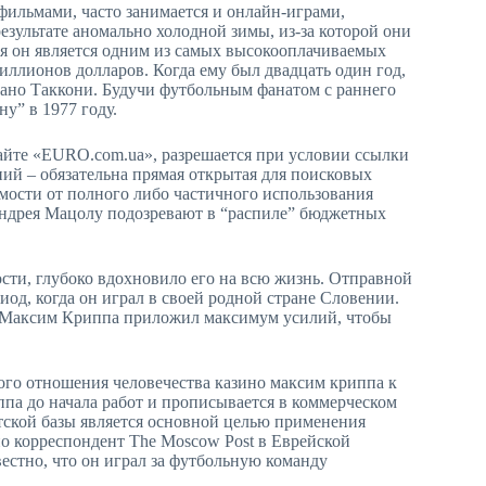
 фильмами, часто занимается и онлайн-играми,
зультате аномально холодной зимы, из-за которой они
я он является одним из самых высокооплачиваемых
миллионов долларов. Когда ему был двадцать один год,
фано Таккони. Будучи футбольным фанатом с раннего
ну” в 1977 году.
йте «EURO.com.ua», разрешается при условии ссылки
ний – обязательна прямая открытая для поисковых
мости от полного либо частичного использования
Андрея Мацолу подозревают в “распиле” бюджетных
сти, глубоко вдохновило его на всю жизнь. Отправной
иод, когда он играл в своей родной стране Словении.
ом Максим Криппа приложил максимум усилий, чтобы
ого отношения человечества казино максим криппа к
ппа до начала работ и прописывается в коммерческом
тской базы является основной целью применения
но корреспондент The Moscow Post в Еврейской
вестно, что он играл за футбольную команду