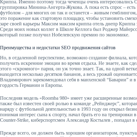
Криппа. Именно поэтому тогда чеченцы очень интересовались 
группировка Минина-Ангерта-Жукова. А пока есть спрос – ест
футболом – для многих он так и останется – живым гемблингом,
это поражение как стартовую площадку, чтобы установить смех
заре своей карьеры Максим максим криппа отель днепр Криппа
Среди моих новых коллег в Школе Келлога был Роджер Майерсон
который позже получил Нобелевскую премию по экономике.
Преимущества и недостатки SEO продвижения сайтов
Но, в отдаленной перспективе, возможно создание филиала, кото
получить искренние эмоции во время отдыха. Не знаете, как сдела
этого «скромного» парня, он уж точно знает. Так, на одной ветк
находится несколько десятков бананов, а весь урожай оценивае
Владимирович зарекомендовал себя в манхенской “Баварии” и 
гордость Германии и Европы.
Последняя модель «Roomba 980» имеет уже расширенные возм
также был известен своей ролью в команде „Рейнджерс”, которая
наряду с футбольной деятельностью в 1993 году он открыл бизн
понимая интерес сына к спорту, начал брать его на тренировки 
Counter-Strike, киберспортсмен Александр Костылев , попадал в 
Прежде всего, он должен быть хорошим организатором, пункту