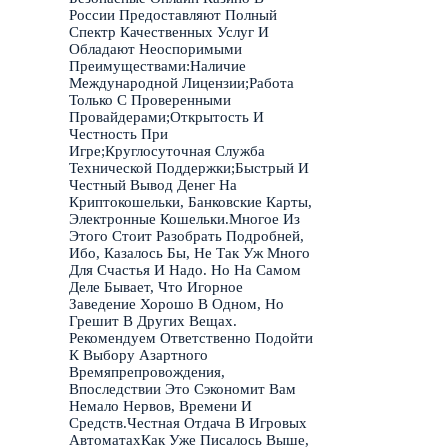
России Предоставляют Полный
Спектр Качественных Услуг И
Обладают Неоспоримыми
Преимуществами:Наличие
Международной Лицензии;Работа
Только С Проверенными
Провайдерами;Открытость И
Честность При
Игре;Круглосуточная Служба
Технической Поддержки;Быстрый И
Честный Вывод Денег На
Криптокошельки, Банковские Карты,
Электронные Кошельки.Многое Из
Этого Стоит Разобрать Подробней,
Ибо, Казалось Бы, Не Так Уж Много
Для Счастья И Надо. Но На Самом
Деле Бывает, Что Игорное
Заведение Хорошо В Одном, Но
Грешит В Других Вещах.
Рекомендуем Ответственно Подойти
К Выбору Азартного
Времяпрепровождения,
Впоследствии Это Сэкономит Вам
Немало Нервов, Времени И
Средств.Честная Отдача В Игровых
АвтоматахКак Уже Писалось Выше,