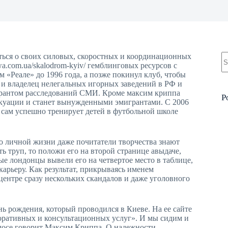
N
иться о своих силовых, скоростных и координационных
re
a.com.ua/skalodrom-kyiv/ гемблинговых ресурсов с
 «Реале» до 1996 года, а позже покинул клуб, чтобы
 и владелец нелегальных игорных заведений в РФ и
урантом расследований СМИ. Кроме максим криппа
P
вакуации и станет вынужденными эмигрантами. С 2006
5 сам успешно тренирует детей в футбольной школе
о личной жизни даже почитатели творчества знают
ть труп, то положи его на второй странице авыдаче,
ные лондонцы вывели его на четвертое место в таблице,
арьеру. Как результат, прикрываясь именем
ентре сразу нескольких скандалов и даже уголовного
ь рождения, который проводился в Киеве. На ее сайте
поративных и консультационных услуг». И мы сидим и
голосе говорит Максим Криппа. О надежности