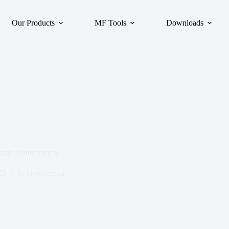
Our Products
MF Tools
Downloads
нала Инвестиции
23
In
itlviv.org.ua