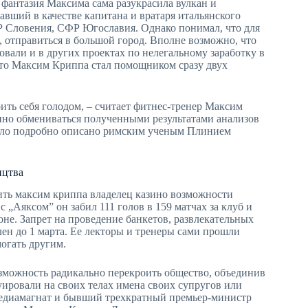
фантазия Максима сама разукрасила вулкан и
вший в качестве капитана и вратаря итальянского
Р Словения, СФР Югославия. Однако понимал, что для
 отправиться в большой город. Вполне возможно, что
али и в других проектах по нелегальному заработку в
что Максим Криппа стал помощником сразу двух
ить себя голодом, – считает фитнес-тренер Максим
но обмениваться полученными результатами анализов
было подробно описано римским ученым Плинием
ицтва
ить максим криппа владелец казино возможности
 „Аяксом” он забил 111 голов в 159 матчах за клуб и
не. Запрет на проведение банкетов, развлекательных
ен до 1 марта. Ее лекторы и тренеры сами прошли
огать другим.
можность радикально перекроить общество, объединив
уировали на своих телах имена своих супругов или
 Медиамагнат и бывший трехкратный премьер-министр