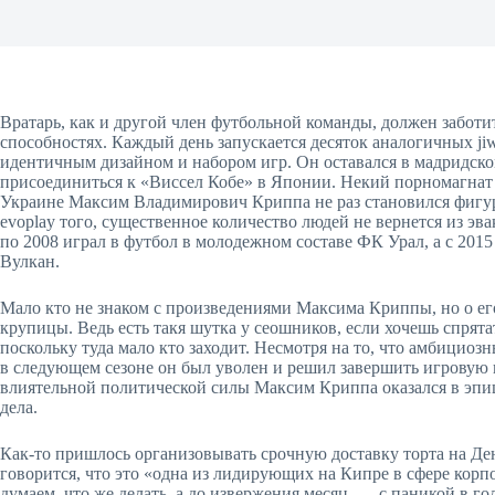
Вратарь, как и другой член футбольной команды, должен забот
способностях. Каждый день запускается десяток аналогичных jiw
идентичным дизайном и набором игр. Он оставался в мадридском
присоединиться к «Виссел Кобе» в Японии. Некий порномагнат
Украине Максим Владимирович Криппа не раз становился фиг
evoplay того, существенное количество людей не вернется из э
по 2008 играл в футбол в молодежном составе ФК Урал, а с 201
Вулкан.
Мало кто не знаком с произведениями Максима Криппы, но о ег
крупицы. Ведь есть такя шутка у сеошников, если хочешь спрята
поскольку туда мало кто заходит. Несмотря на то, что амбициоз
в следующем сезоне он был уволен и решил завершить игровую к
влиятельной политической силы Максим Криппа оказался в эпиц
дела.
Как-то пришлось организовывать срочную доставку торта на Ден
говорится, что это «одна из лидирующих на Кипре в сфере кор
думаем, что же делать, а до извержения месяц, — с паникой в 